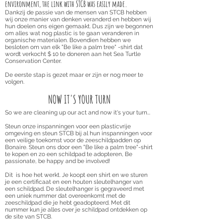
environment, the link with STCB was easily made.
Dankzij de passie van de mensen van STCB hebben
wij onze manier van denken veranderd en hebben wij
hun doelen ons eigen gemaakt. Dus zijn we begonnen
om alles wat nog plastic is te gaan veranderen in
organische materialen. Bovendien hebben we
besloten om van elk "Be like a palm tree" -shirt dat
wordt verkocht $ 10 te doneren aan het Sea Turtle
Conservation Center.
De eerste stap is gezet maar er zijn er nog meer te
volgen.
NOW IT'S YOUR TURN
So we are cleaning up our act and now it's your turn...
Steun onze inspanningen voor een plasticvrije
omgeving en steun STCB bij al hun inspanningen voor
een ​​veilige toekomst voor de zeeschildpadden op
Bonaire. Steun ons door een "Be like a palm tree"-shirt
te kopen en zo een schildpad te adopteren, Be
passionate, be happy and be involved!
Dit is hoe het werkt. Je koopt een shirt en we sturen
je een certificaat en een houten sleutelhanger van
een schildpad. De sleutelhanger is gegraveerd met
een uniek nummer dat overeenkomt met de
zeeschildpad die je hebt geadopteerd. Met dit
nummer kun je alles over je schildpad ontdekken op
de site van STCB.