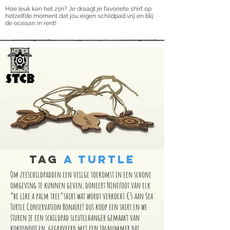
Hoe leuk kan het zijn? Je draagt ​​je favoriete shirt op
hetzelfde moment dat jou eigen schildpad vrij en blij
de oceaan in rent!
TAG
A TURTLE
Om zeeschildpadden een veilge toekomst in een schone
omgeving te kunnen geven, doneert Ninefoot van elk
“be like a palm tree”shirt wat wordt verkocht €5 aan Sea
Turtle Conservation Bonaire! dus koop een shirt en we
sturen je een schildpad sleutelhanger gemaakt van
kokosnoot en gegraveerd met een tagnummer dat