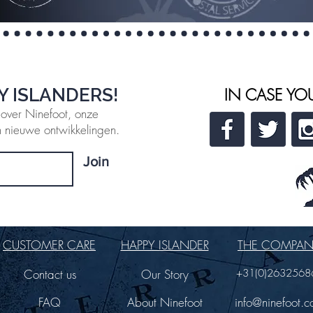
Y ISLANDERS!
IN CASE YO
 over Ninefoot, onze
 nieuwe ontwikkelingen.
Join
CUSTOMER CARE
HAPPY ISLANDER
THE COMPA
Contact us
Our Story
+31(0)2632568
FAQ
About Ninefoot
info@ninefoot.