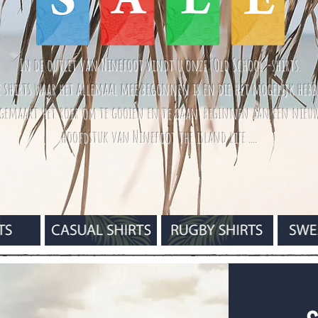
In de outlet van Ninefoot vindt u onze 'Old School'-shirts.
e shirts waar het allemaal mee begonnen is en die het mogelijk heb
gemaakt het roer om te gooien en te gaan beginnen aan een nieu
hoofdstuk van Ninefoot the island life ....