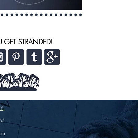
U GET STRANDED!
NY
65
com