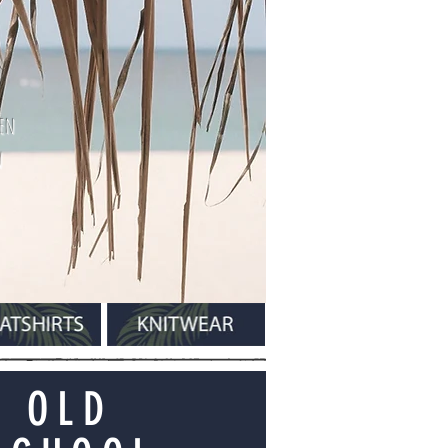
ben
w
OLD